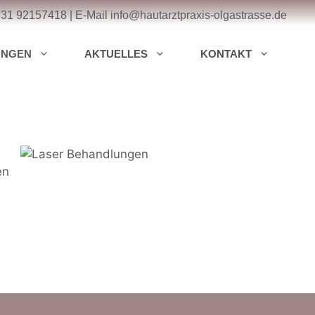
731 92157418
| E-Mail
info@hautarztpraxis-olgastrasse.de
UNGEN
AKTUELLES
KONTAKT
en