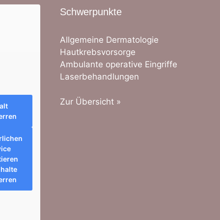
Schwerpunkte
Allgemeine Dermatologie
Hautkrebsvorsorge
Ambulante operative Eingriffe
Laserbehandlungen
Zur Übersicht »
alt
erren
rlichen
ice
ieren
halte
erren